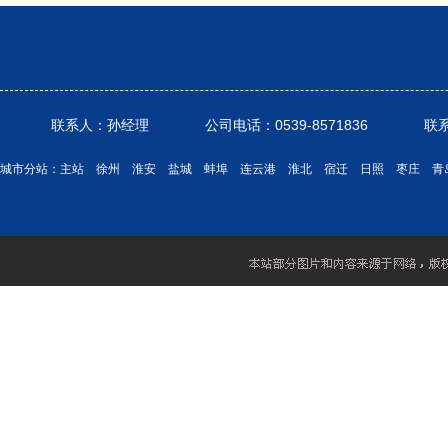
联系人：孙经理 公司电话：0539-8571836 联系电话： 1
城市分站：
主站
徐州
淮安
盐城
蚌埠
连云港
淮北
宿迁
日照
枣庄
青