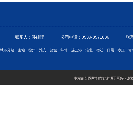
联系人：孙经理 公司电话：0539-8571836 联系电话： 1
城市分站：
主站
徐州
淮安
盐城
蚌埠
连云港
淮北
宿迁
日照
枣庄
青