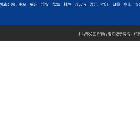
城市分站：
主站
徐州
淮安
盐城
蚌埠
连云港
淮北
宿迁
日照
枣庄
青